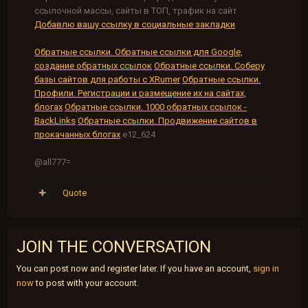
ссылочной массы, сайты в ТОП, трафик на сайт
Добавлю вашу ссылку в социальные закладки
Обратные ссылки. Обратные ссылки для Google,
создание обратных ссылок
Обратные ссылки. Соберу
базы сайтов для работы с XRumer
Обратные ссылки.
Профили. Регистрации и размещение их на сайтах,
блогах
Обратные ссылки. 1000 обратных ссылок -
BackLinks
Обратные ссылки. Продвижение сайтов в
прокачанных блогах
e12_624
@all777=
Quote
JOIN THE CONVERSATION
You can post now and register later. If you have an account,
sign in
now
to post with your account.