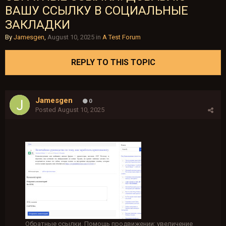
ВАШУ ССЫЛКУ В СОЦИАЛЬНЫЕ
ЗАКЛАДКИ
By
Jamesgen
,
August 10, 2025
in
A Test Forum
REPLY TO THIS TOPIC
Jamesgen
0
Posted
August 10, 2025
Обратные ссылки. Помощь продвижении: увеличение