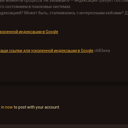
ые моменты процесса. Не забывайте — индексация требует постоянн
го состоянием в поисковых системах.
 индексацией? Может быть, сталкивались с интересными кейсами? Д
коренной индексации в Google
аши ссылки для ускоренной индексации в Google
c683eea
n in now
to post with your account.