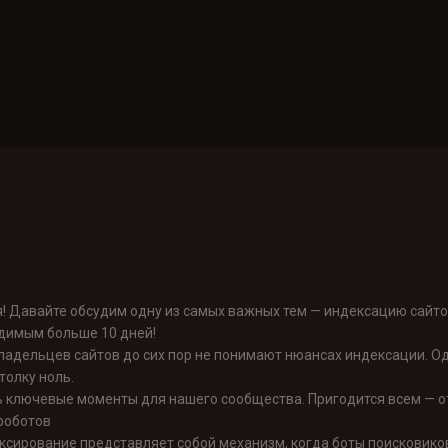
я! Давайте обсудим одну из самых важных тем — индексацию сайтов
димым больше 10 дней!
адельцев сайтов до сих пор не понимают нюансах индексации. Од
толку ноль.
 ключевые моменты для нашего сообщества. Пригодится всем — от
роботов
ксирование представляет собой механизм, когда боты поисковик