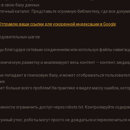
в свою базу данных.
отечный каталог. Представьте огромную библиотеку, где все докуме
Отправлю ваши ссылки для ускоренной индексации в Google
едовательных шагов:
цы благодаря сетевым соединениям или используя файлы навигац
хническую разметку и анализируют весь контент — контент, медиа
е попадает в поисковую базу, и может отображаться пользовател
вия
ает больше всего проблем! На практике я видел массу ошибок, ко
жности ограничить доступ через robots.txt. Контролируйте содер
угунный утюг, роботы могут просто не дождаться и переключиться н