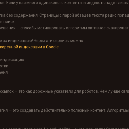
в. Если у вас много одинакового контента, в индекс попадет лишь
тка без содержания. Страницы с парой абзацев текста редко попа
в поиск
решения — способы мотивировать алгоритмы активнее сканироват
е за индексацию! Через эти сервисы можно:
коренной индексации в Google
еиндексацию
отки
ания
 ссылок — это как дорожные указатели для роботов. Чем лучше свя
егия — это создавать действительно полезный контент. Алгоритмы