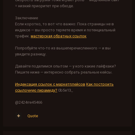
= низкий приоритет при обходе.
Заключение
Если коротко, то вот что важно: Пока страницы не в
индексе — вы просто теряете время и потенциальный
трафик.
мастерская обратных ссылок
Попробуйте что-то из вышеперечисленного — и вы
увидите разницу.
Давайте поделимся опытом — у кого какие лайфхаки?
Пишите ниже — интересно собрать реальные кейсы.
Индексация ссылок с маркетплейсов
Как построить
ссылочную пирамиду?
0b5e13_
@2424rre45466
Quote