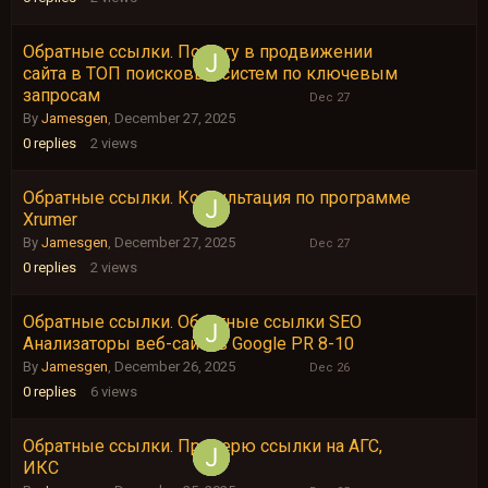
Обратные ссылки. Помогу в продвижении
December
сайта в ТОП поисковых систем по ключевым
27,
запросам
2025
By
Jamesgen
,
December 27, 2025
0
replies
2
views
Обратные ссылки. Консультация по программе
December
Xrumer
27,
2025
By
Jamesgen
,
December 27, 2025
0
replies
2
views
Обратные ссылки. Обратные ссылки SEO
December
Анализаторы веб-сайтов Google PR 8-10
26,
2025
By
Jamesgen
,
December 26, 2025
0
replies
6
views
Обратные ссылки. Проверю ссылки на АГС,
December
ИКС
25,
2025