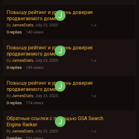
Повышу рейтинг и уровень доверия
July
продвигаемого домена
23,
2025
By
JamesDiats
,
July 23, 2025
0
replies
140
views
Повышу рейтинг и уровень доверия
July
продвигаемого домена
23,
2025
By
JamesDiats
,
July 23, 2025
0
replies
145
views
Повышу рейтинг и уровень доверия
July
продвигаемого домена
23,
2025
By
JamesDiats
,
July 23, 2025
0
replies
174
views
Обратные ссылки с помощью GSA Search
July
Engine Ranker
23,
2025
By
JamesDiats
,
July 23, 2025
0
replies
251
views