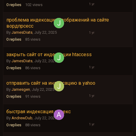
2025
0
replies
102
views
проблема индексации изображений на сайте
July
вордпрсесс
22,
2025
By
JamesDiats
,
July 22, 2025
0
replies
85
views
закрыть сайт от индексации htaccess
July
22,
By
JamesDiats
,
July 22, 2025
2025
0
replies
86
views
отправить сайт на индексацию в yahoo
July
22,
By
Jamesgen
,
July 22, 2025
2025
0
replies
91
views
быстрая индексация яндекс
July
22,
By
AndrewDub
,
July 22, 2025
2025
0
replies
88
views