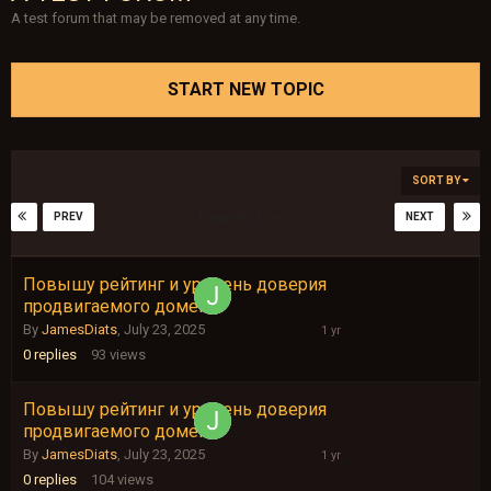
A test forum that may be removed at any time.
START NEW TOPIC
SORT BY
PREV
NEXT
Page 97 of 116
Повышу рейтинг и уровень доверия
July
продвигаемого домена
23,
2025
By
JamesDiats
,
July 23, 2025
0
replies
93
views
Повышу рейтинг и уровень доверия
July
продвигаемого домена
23,
2025
By
JamesDiats
,
July 23, 2025
0
replies
104
views