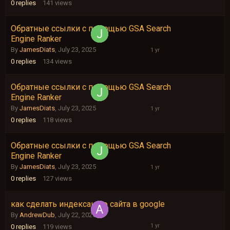
0
replies
141
views
Обратные ссылки с помощью GSA Search
July
Engine Ranker
23,
2025
By
JamesDiats
,
July 23, 2025
0
replies
134
views
Обратные ссылки с помощью GSA Search
July
Engine Ranker
23,
2025
By
JamesDiats
,
July 23, 2025
0
replies
118
views
Обратные ссылки с помощью GSA Search
July
Engine Ranker
23,
2025
By
JamesDiats
,
July 23, 2025
0
replies
127
views
как сделать индексацию сайта в google
July
22,
By
AndrewDub
,
July 22, 2025
2025
0
replies
119
views